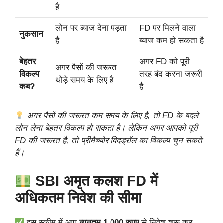
है
लोन पर ब्याज देना पड़ता
FD पर मिलने वाला
नुकसान
है
ब्याज कम हो सकता है
बेहतर
अगर FD को पूरी
अगर पैसों की जरूरत
विकल्प
तरह बंद करना जरूरी
थोड़े समय के लिए है
कब?
है
अगर पैसों की जरूरत कम समय के लिए है, तो FD के बदले
लोन लेना बेहतर विकल्प हो सकता है। लेकिन अगर आपको पूरी
FD की जरूरत है, तो प्रीमैच्योर विदड्रॉल का विकल्प चुन सकते
हैं।
SBI अमृत कलश FD में
अधिकतम निवेश की सीमा
इस स्कीम में आप
न्यूनतम 1,000 रुपए
से निवेश शुरू कर